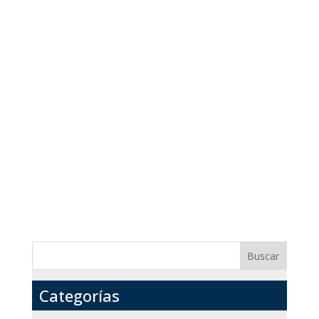
Acuerdo 01-2023 de 25 de enero de 2023
“Por el cual se subroga el Acuerdo No. 5-
2013 de 29 de mayo de 2013 y se dictan
otras disposiciones sobre jurisdicciones
reconocidas” Acuerdo 02-2023 de 15 de
febrero de 2023 “Que modifica Acuerdos y
dicta otras disposiciones...
Buscar
Categorías